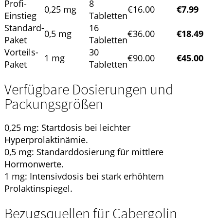
Profi-
8
0,25 mg
€16.00
€7.99
Einstieg
Tabletten
Standard-
16
0,5 mg
€36.00
€18.49
Paket
Tabletten
Vorteils-
30
1 mg
€90.00
€45.00
Paket
Tabletten
Verfügbare Dosierungen und
Packungsgrößen
0,25 mg: Startdosis bei leichter
Hyperprolaktinämie.
0,5 mg: Standarddosierung für mittlere
Hormonwerte.
1 mg: Intensivdosis bei stark erhöhtem
Prolaktinspiegel.
Bezugsquellen für Cabergolin