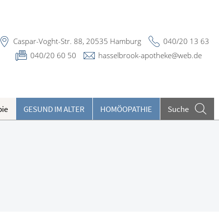
Caspar-Voght-Str. 88, 20535 Hamburg
040/20 13 63
040/20 60 50
hasselbrook-apotheke@web.de
pie
GESUND IM ALTER
HOMÖOPATHIE
Suche
eilpflanzen A-Z
ieren und Harnwege
eratungsclips
rthopädie und Unfallmedizin
undenkartenreservierung
heumatologische Erkrankungen