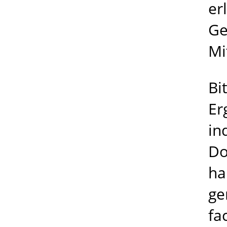
er
Ge
Mi
Bi
Er
in
Do
ha
ge
fa