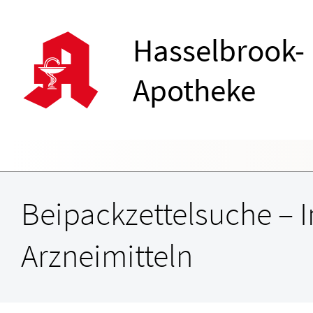
Hasselbrook-
Apotheke
Übersicht
Erkrankungen im Alter
Beipackzettelsuche
Augen
Beipackzettelsuche – 
Reservierung
Sexualmedizin
IGel-Check A-Z
Zähne und Kiefer
Arzneimitteln
Notdienst
Ästhetische Chirurgie
Laborwerte A-Z
HNO, Atemwege un
Blut, Krebs und Infektionen
Neurologie