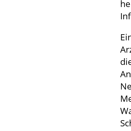
he
In
Ei
Ar
di
An
Ne
Me
Wa
Sc