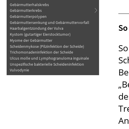
Gebärmutterhalskrebs
Gebärmutterkrebs
Gebärmutterpolypen
Gebärmuttersenkung und Gebärmuttervorfall
So
Haarbalgentzündung der Vulva
Kystom (gutartiger Eierstocktumor)
Myome der Gebärmutter
So
Scheidenmykose (Pilzinfektion der Scheide)
Trichomonadeninfektion der Scheide
Sc
Ulcus molle und Lymphogranuloma inguinale
Unspezifische bakterielle Scheideninfektion
Be
Vulvodynie
„B
de
Tr
An