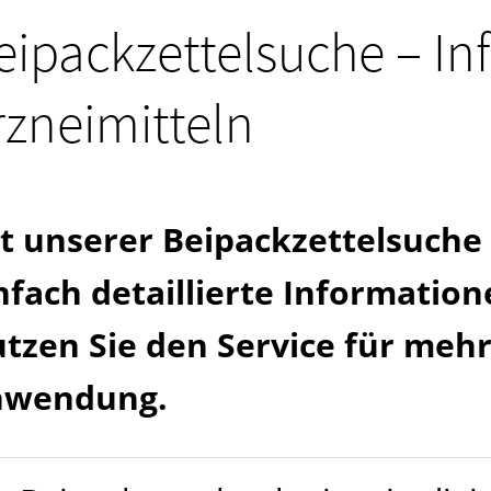
eipackzettelsuche – In
fmedizin
rzneimitteln
t unserer Beipackzettelsuche 
nfach detaillierte Informati
tzen Sie den Service für mehr
nwendung.