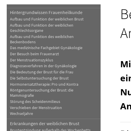
B
Haut, Haare und Nägel
Schmerz- und Schla
Hintergrundwissen Frauenheilkunde
Aufbau und Funktion der weiblichen Brust
Psychische Erkrankungen
Frauenkrankheiten
Aufbau und Funktion der weiblichen
A
Geschlechtsorgane
Aufbau und Funktion des weiblichen
Beckenbodens
Das medizinische Fachgebiet Gynäkologie
Der Besuch beim Frauenarzt
Der Menstruationszyklus
Mi
Diagnoseverfahren in der Gynäkologie
Die Bedeutung der Brust für die Frau
ei
Die Selbstuntersuchung der Brust
Hormonersatztherapie: Pro und Kontra
Nu
Röntgenuntersuchung der Brust: die
Mammografie
Störung des Scheidenmilieus
A
Verschieben der Menstruation
Wechseljahre
Erkrankungen der weiblichen Brust
Brustentzündung außerhalb des Wochenbetts