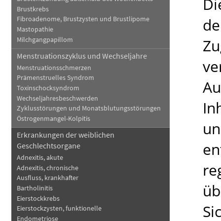
Di
Brustkrebs
de
Fibroadenome, Brustzysten und Brustlipome
Mastopathie
Milchgangpapillom
Zu
Menstruationszyklus und Wechseljahre
ve
Menstruationsschmerzen
Prämenstruelles Syndrom
Au
Toxinschocksyndrom
Wechseljahresbeschwerden
In
Zyklusstörungen und Monatsblutungsstörungen
Östrogenmangel-Kolpitis
un
Erkrankungen der weiblichen
en
Geschlechtsorgane
Adnexitis, akute
re
Adnexitis, chronische
Ausfluss, krankhafter
üb
Bartholinitis
Eierstockkrebs
Si
Eierstockzysten, funktionelle
Endometriose