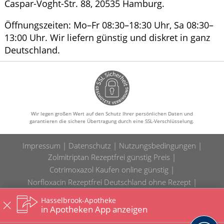
Caspar-Voght-Str. 88, 20535 Hamburg.
Öffnungszeiten: Mo–Fr 08:30–18:30 Uhr, Sa 08:30–
13:00 Uhr. Wir liefern günstig und diskret in ganz
Deutschland.
Wir legen großen Wert auf den Schutz Ihrer persönlichen Daten und
garantieren die sichere Übertragung durch eine SSL-Verschlüsselung.
Impressum
Datenschutz
Nutzungsbedingungen
Zolmitriptan Rezeptfrei günstig Preis
Cotrimoxazol Kaufen online günstig
Norfloxacin Rezeptfrei Deutschland ohne Rezept
Diane-35 Kaufen Deutschland Generika
Hasselbrook-Apotheke
Clopidogrel Kaufen Apotheke günstig
in Apotheken App anzeigen
Cytotec Kaufen ohne Rezept Deutschland