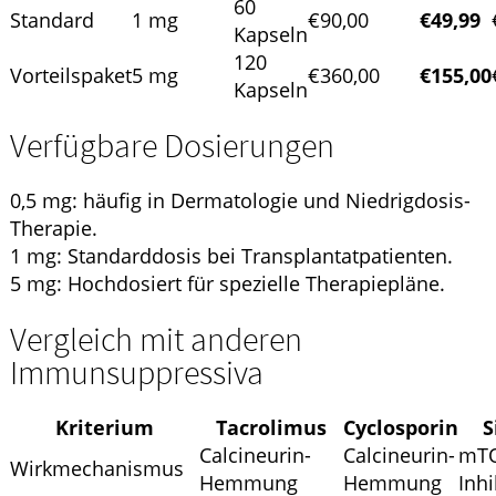
60
Standard
1 mg
€90,00
€49,99
Kapseln
120
Vorteilspaket
5 mg
€360,00
€155,00
Kapseln
Verfügbare Dosierungen
0,5 mg: häufig in Dermatologie und Niedrigdosis-
Therapie.
1 mg: Standarddosis bei Transplantatpatienten.
5 mg: Hochdosiert für spezielle Therapiepläne.
Vergleich mit anderen
Immunsuppressiva
Kriterium
Tacrolimus
Cyclosporin
S
Calcineurin-
Calcineurin-
mT
Wirkmechanismus
Hemmung
Hemmung
Inhi