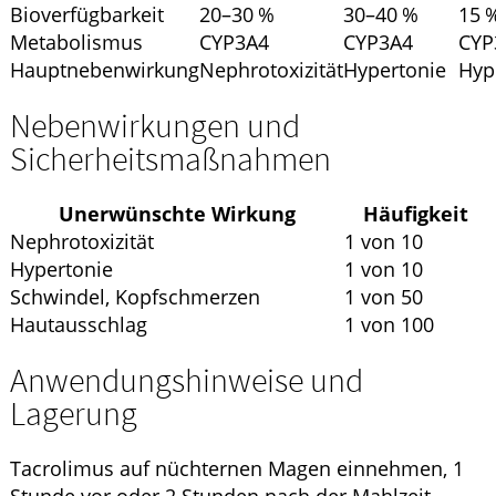
Bioverfügbarkeit
20–30 %
30–40 %
15 
Metabolismus
CYP3A4
CYP3A4
CYP
Hauptnebenwirkung
Nephrotoxizität
Hypertonie
Hyp
Nebenwirkungen und
Sicherheitsmaßnahmen
Unerwünschte Wirkung
Häufigkeit
Nephrotoxizität
1 von 10
Hypertonie
1 von 10
Schwindel, Kopfschmerzen
1 von 50
Hautausschlag
1 von 100
Anwendungshinweise und
Lagerung
Tacrolimus auf nüchternen Magen einnehmen, 1
Stunde vor oder 2 Stunden nach der Mahlzeit.