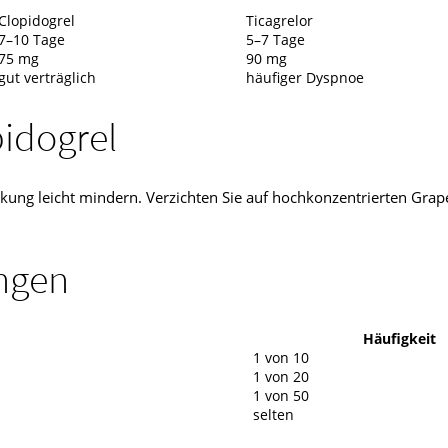
Clopidogrel
Ticagrelor
7–10 Tage
5–7 Tage
75 mg
90 mg
gut verträglich
häufiger Dyspnoe
idogrel
kung leicht mindern. Verzichten Sie auf hochkonzentrierten Grape
ngen
Häufigkeit
1 von 10
1 von 20
1 von 50
selten