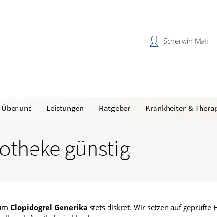
Scherwin Mafi
Über uns
Leistungen
Ratgeber
Krankheiten & Thera
Reiseimpfungen A-Z
Magen und Darm
H
N
Unsere Apotheke
otheke günstig
Notfälle A-Z
Herz, Gefäße, Kreislauf
B
O
Partnercard
d Lunge
Nahrungsergänzungsmittel A-Z
Stoffwechsel
K
R
 um
Clopidogrel Generika
stets diskret. Wir setzen auf geprüfte 
Männerkrankheiten