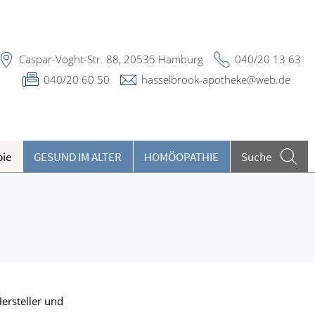
Caspar-Voght-Str. 88, 20535 Hamburg
040/20 13 63
040/20 60 50
hasselbrook-apotheke@web.de
pie
GESUND IM ALTER
HOMÖOPATHIE
Suche
eilpflanzen A-Z
ieren und Harnwege
eratungsclips
rthopädie und Unfallmedizin
undenkartenreservierung
heumatologische Erkrankungen
Hersteller und