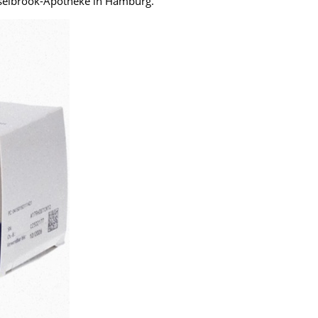
asselbrook-Apotheke in Hamburg.
fmedizin