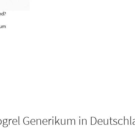
nd?
kum
ogrel Generikum in Deutsch