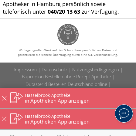
Apotheker in Hamburg persönlich sowie
telefonisch unter
040/20 13 63
zur Verfügung.
Wir legen großen Wert auf den Schutz Ihrer persönlichen Daten und
garantieren die sichere Übertragung durch eine SSL-Verschlüsselung.
Impressum
Datenschutz
Nutzungsbedingungen
Bupropion Bestellen ohne Rezept Apotheke
Dutasterid Bestellen Deutschland online
Estradiol Kaufen Apotheke ohne Rezept
Hasselbrook-Apotheke
Campral Bestellen ohne Rezept Preis
in Apotheken App anzeigen
Chloramphenicol Kaufen Preis günstig
Bupropion Kaufen online ohne Rezept
Hasselbrook-Apotheke
in Apotheken App anzeigen
Norfloxacin Rezeptfrei Deutschland ohne Rezept
Addyi Bestellen Preis Apotheke