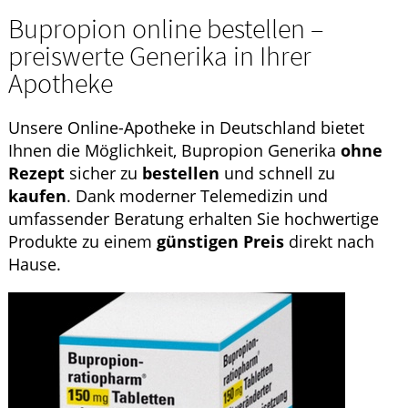
Krankheiten & Therapie
Bupropion online bestellen –
preiswerte Generika in Ihrer
GESUND IM ALTER
Apotheke
HOMÖOPATHIE
Unsere Online-Apotheke in Deutschland bietet
Ihnen die Möglichkeit, Bupropion Generika
ohne
Rezept
sicher zu
bestellen
und schnell zu
kaufen
. Dank moderner Telemedizin und
umfassender Beratung erhalten Sie hochwertige
Produkte zu einem
günstigen Preis
direkt nach
Hause.