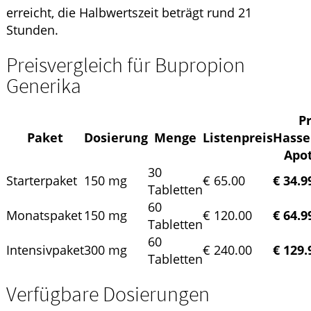
erreicht, die Halbwertszeit beträgt rund 21
Stunden.
Preisvergleich für Bupropion
Generika
Pr
Paket
Dosierung
Menge
Listenpreis
Hasse
Apo
30
Starterpaket
150 mg
€ 65.00
€ 34.9
Tabletten
60
Monatspaket
150 mg
€ 120.00
€ 64.9
Tabletten
60
Intensivpaket
300 mg
€ 240.00
€ 129.
Tabletten
Verfügbare Dosierungen