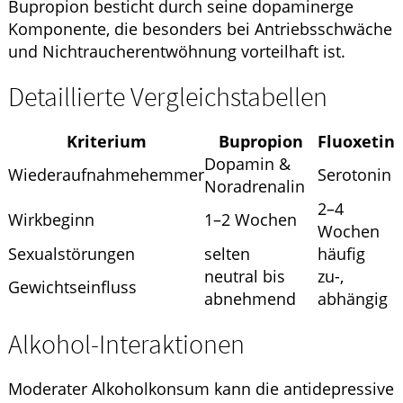
Bupropion besticht durch seine dopaminerge
Komponente, die besonders bei Antriebsschwäche
und Nichtraucherentwöhnung vorteilhaft ist.
Detaillierte Vergleichstabellen
Kriterium
Bupropion
Fluoxetin
Dopamin &
Wiederaufnahmehemmer
Serotonin
Noradrenalin
2–4
Wirkbeginn
1–2 Wochen
Wochen
Sexualstörungen
selten
häufig
neutral bis
zu-,
Gewichtseinfluss
abnehmend
abhängig
Alkohol-Interaktionen
Moderater Alkoholkonsum kann die antidepressive