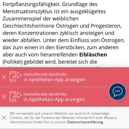
Fortpflanzungsfähigkeit. Grundlage des
Menstruationszyklus ist ein ausgeklügeltes
Zusammenspiel der weiblichen
Geschlechtshormone Östrogen und Progesteron,
deren Konzentrationen zyklisch ansteigen und
wieder abfallen. Unter dem Einfluss von Östrogen,
das zum einen in den Eierstöcken, zum anderen
aber auch vom heranreifenden
Eibläschen
(Follikel) gebildet wird, bereitet sich die
Schleimhaut in der Gebärmutter darauf vor, dass
Hasselbrook-Apotheke
ein befruchtetes Ei sich einnisten kann. Die
in Apotheken App anzeigen
Schleimhaut verdichtet sich, indem ihre Zellen sich
stark vermehren, und lagert Nährstoffe ein. Sie
Hasselbrook-Apotheke
wird aufgebaut und wächst von etwa 2 mm bis auf
in Apotheken App anzeigen
eine Stärke von 10–12 mm. Hat die
Östrogenkonzentration eine bestimmte Höhe
Wir verwenden auf unserer Website nur technisch notwendige
Cookies, die für die Funktion der Website erforderlich sind. Weitere
erreicht, bewirkt sie die Ausschüttung des
Informationen finden Sie in unserer
Datenschutzerklärung
.
luteinisierenden Hormons (LH). Dieses wiederum