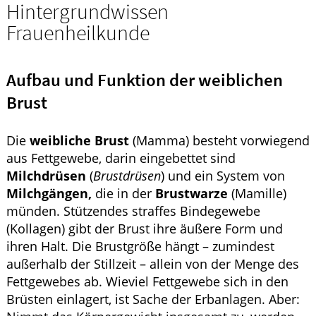
Krankheiten & Therapie
Hintergrundwissen
Frauenheilkunde
GESUND IM ALTER
HOMÖOPATHIE
Aufbau und Funktion der weiblichen
Brust
Die
weibliche Brust
(Mamma) besteht vorwiegend
aus Fettgewebe, darin eingebettet sind
Milchdrüsen
(
Brustdrüsen
) und ein System von
Milchgängen,
die in der
Brustwarze
(Mamille)
münden. Stützendes straffes Bindegewebe
(Kollagen) gibt der Brust ihre äußere Form und
ihren Halt. Die Brustgröße hängt – zumindest
außerhalb der Stillzeit – allein von der Menge des
Fettgewebes ab. Wieviel Fettgewebe sich in den
Brüsten einlagert, ist Sache der Erbanlagen. Aber: