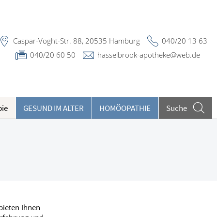
Caspar-Voght-Str. 88, 20535 Hamburg
040/20 13 63
040/20 60 50
hasselbrook-apotheke@web.de
pie
GESUND IM ALTER
HOMÖOPATHIE
Suche
eilpflanzen A-Z
ieren und Harnwege
eratungsclips
rthopädie und Unfallmedizin
undenkartenreservierung
heumatologische Erkrankungen
bieten Ihnen