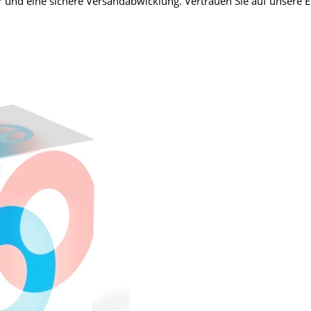
ler und eine sichere Versandabwicklung. Vertrauen Sie auf unsere 
fmedizin