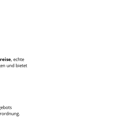
reise
, echte
en und bietet
gebots
erordnung.