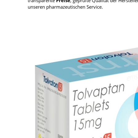
transparente
Preise
, geprüfte Qualität der Herstel
unseren pharmazeutischen Service.
Haut, Haare und Nägel
Schmerz- und Schla
Psychische Erkrankungen
Frauenkrankheiten