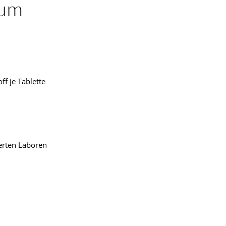
kum
f je Tablette
ierten Laboren