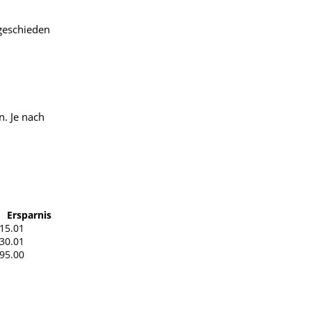
sgeschieden
n. Je nach
Ersparnis
 15.01
 30.01
 95.00