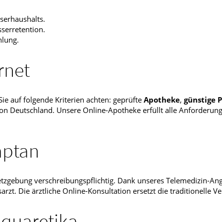
serhaushalts.
serretention.
hlung.
rnet
ie auf folgende Kriterien achten: geprüfte
Apotheke
,
günstige
P
n Deutschland. Unsere Online-Apotheke erfüllt alle Anforderung
aptan
etzgebung verschreibungspflichtig. Dank unseres Telemedizin-An
t. Die ärztliche Online-Konsultation ersetzt die traditionelle V
Aquaretika