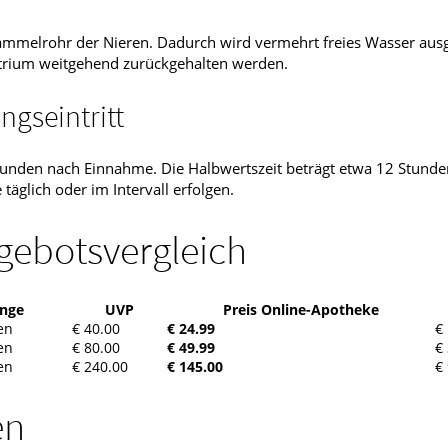
 Sammelrohr der Nieren. Dadurch wird vermehrt freies Wasser au
atrium weitgehend zurückgehalten werden.
gseintritt
Stunden nach Einnahme. Die Halbwertszeit beträgt etwa 12 Stunde
äglich oder im Intervall erfolgen.
gebotsvergleich
nge
UVP
Preis Online-Apotheke
en
€ 40.00
€ 24.99
€
en
€ 80.00
€ 49.99
€
en
€ 240.00
€ 145.00
€
en