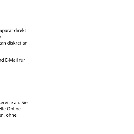
äparat direkt
n
an diskret an
nd E-Mail für
ervice an: Sie
lle Online-
en, ohne