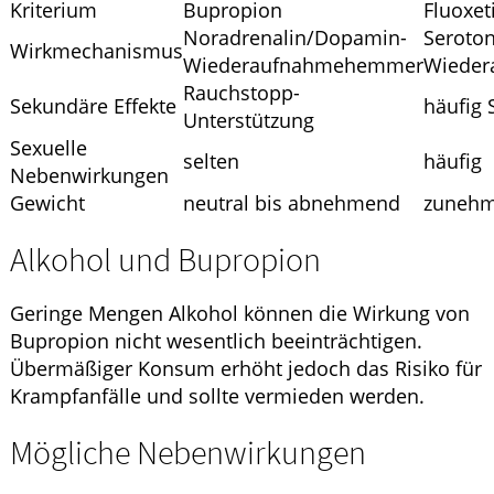
Kriterium
Bupropion
Fluoxet
Noradrenalin/Dopamin-
Seroton
Wirkmechanismus
Wiederaufnahmehemmer
Wiede
Rauchstopp-
Sekundäre Effekte
häufig 
Unterstützung
Sexuelle
selten
häufig
Nebenwirkungen
Gewicht
neutral bis abnehmend
zuneh
Alkohol und Bupropion
Geringe Mengen Alkohol können die Wirkung von
Bupropion nicht wesentlich beeinträchtigen.
Übermäßiger Konsum erhöht jedoch das Risiko für
Krampfanfälle und sollte vermieden werden.
Mögliche Nebenwirkungen