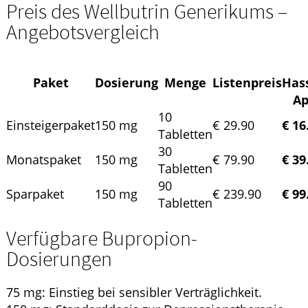
Preis des Wellbutrin Generikums –
Angebotsvergleich
Paket
Dosierung
Menge
Listenpreis
Has
Ap
10
Einsteigerpaket
150 mg
€ 29.90
€ 16
Tabletten
30
Monatspaket
150 mg
€ 79.90
€ 39
Tabletten
90
Sparpaket
150 mg
€ 239.90
€ 99
Tabletten
Verfügbare Bupropion-
Dosierungen
75 mg: Einstieg bei sensibler Verträglichkeit.