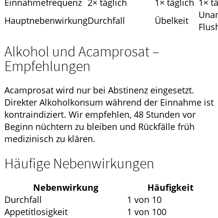
Einnahmefrequenz
2× täglich
1× täglich
1× t
Una
Hauptnebenwirkung
Durchfall
Übelkeit
Flus
Alkohol und Acamprosat –
Empfehlungen
Acamprosat wird nur bei Abstinenz eingesetzt.
Direkter Alkoholkonsum während der Einnahme ist
kontraindiziert. Wir empfehlen, 48 Stunden vor
Beginn nüchtern zu bleiben und Rückfälle früh
medizinisch zu klären.
Häufige Nebenwirkungen
Nebenwirkung
Häufigkeit
Durchfall
1 von 10
Appetitlosigkeit
1 von 100