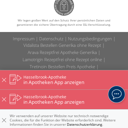
Wir legen großen Wert auf den Schutz Ihrer persönlichen Daten und
garantieren die sichere Übertragung durch eine SSL-Verschlüsselung.
Impressum
Datenschutz
Nutzungsbedingungen
Vidalista Bestellen Generika ohne Rezept
Arava Rezeptfrei Apotheke Generika
Lamotrigin Rezeptfrei ohne Rezept online
Tretinoin Bestellen Preis Apotheke
Champix Rezeptfrei online Apotheke
Hasselbrook-Apotheke
Levofloxacin Bestellen Generika Apotheke
in Apotheken App anzeigen
Zolmitriptan Rezeptfrei günstig Preis
Clenbuterol Bestellen Preis online
Hasselbrook-Apotheke
in Apotheken App anzeigen
Diane-35 Kaufen Deutschland Generika
Cotrimoxazol Kaufen online günstig
Wir verwenden auf unserer Website nur technisch notwendige
Wellbutrin Kaufen online Preis
Cookies, die für die Funktion der Website erforderlich sind. Weitere
Ciprofloxacin Bestellen ohne Rezept Preis
Informationen finden Sie in unserer
Datenschutzerklärung
.