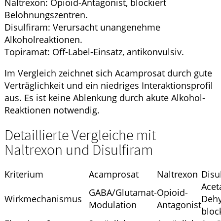
Naltrexon: Opioid-Antagonist, blockiert
Belohnungszentren.
Disulfiram: Verursacht unangenehme
Alkoholreaktionen.
Topiramat: Off-Label-Einsatz, antikonvulsiv.
Im Vergleich zeichnet sich Acamprosat durch gute
Verträglichkeit und ein niedriges Interaktionsprofil
aus. Es ist keine Ablenkung durch akute Alkohol-
Reaktionen notwendig.
Detaillierte Vergleiche mit
Naltrexon und Disulfiram
Kriterium
Acamprosat
Naltrexon
Disu
Acet
GABA/Glutamat-
Opioid-
Wirkmechanismus
Dehy
Modulation
Antagonist
bloc