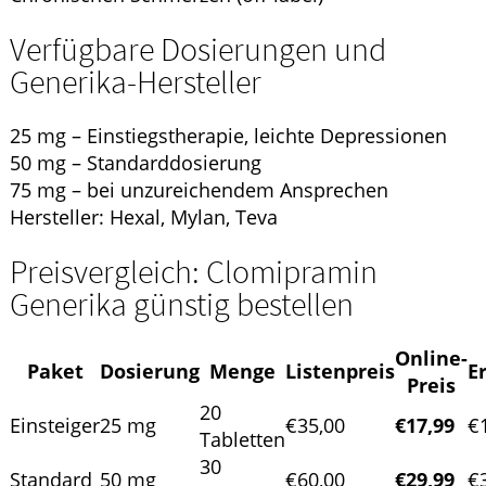
Verfügbare Dosierungen und
Generika-Hersteller
25 mg – Einstiegstherapie, leichte Depressionen
50 mg – Standarddosierung
75 mg – bei unzureichendem Ansprechen
Hersteller: Hexal, Mylan, Teva
Preisvergleich: Clomipramin
Generika günstig bestellen
Online-
Paket
Dosierung
Menge
Listenpreis
E
Preis
20
Einsteiger
25 mg
€35,00
€17,99
€
Tabletten
30
Standard
50 mg
€60,00
€29,99
€