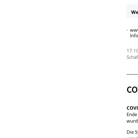
We
www
Inf
17.1
Schäf
CO
COV
Ende 
wurde
Die S