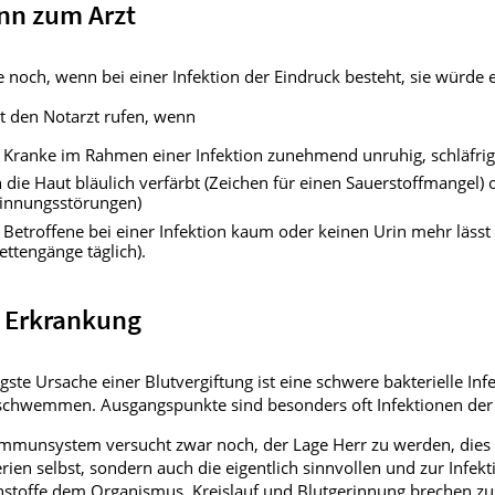
n zum Arzt
e noch, wenn
bei einer Infektion der Eindruck besteht, sie würde e
t den Notarzt rufen, wenn
 Kranke im Rahmen einer Infektion zunehmend unruhig, schläfrig
h die Haut bläulich verfärbt (Zeichen für einen Sauerstoffmangel) 
innungsstörungen)
 Betroffene bei einer Infektion kaum oder keinen Urin mehr läss
lettengänge täglich).
 Erkrankung
gste Ursache einer Blutvergiftung ist eine schwere bakterielle I
schwemmen. Ausgangspunkte sind besonders oft Infektionen der
mmunsystem versucht zwar noch, der Lage Herr zu werden, dies gel
rien selbst, sondern auch die eigentlich sinnvollen und zur In
nstoffe dem Organismus. Kreislauf und Blutgerinnung brechen 