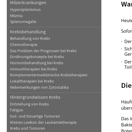
Wan
Milzerkrankungen
Hypersplenismus
Milzriss
Heut
Splenomegalie
Sofor
Krebsbehandlung
Behandlung von Krebs
Der
Chemotherapie
Sic
Das Problem der Prognosen bei Krebs
Ger
Ernährungskonzepte bei Krebs
Der
Hormonbehandlung bei Krebs
Toi
Immuntherapien bei Krebs
Komplementärmedizinische Krebstherapien
Lokaltherapien bei Krebs
Die
Nebenwirkungen von Zytostatika
Hintergrundwissen Krebs
Häufi
Entstehung von Krebs
über
Fatigue
Gut- und bösartige Tumoren
Das I
Kleines Lexikon der Leukämietherapie
Bakte
Krebs und Tumoren
Bote