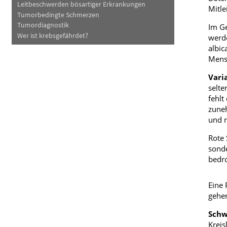
Leitbeschwerden bösartiger Erkrankungen
Mitle
Tumorbedingte Schmerzen
Tumordiagnostik
Im Ge
Wer ist krebsgefährdet?
werd
albic
Mens
Varia
selte
fehlt
zuneh
und r
Rote 
sonde
bedro
Eine 
gehen
Schw
Kreis