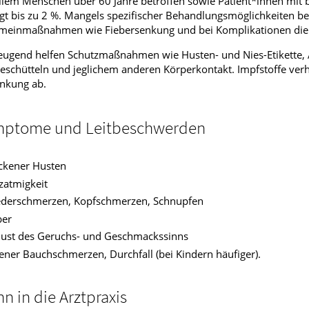
llem Menschen über 60 Jahre betroffen sowie Patient*innen mit 
gt bis zu 2 %. Mangels spezifischer Behandlungsmöglichkeiten be
emeinmaßnahmen wie Fiebersenkung und bei Komplikationen die 
ugend helfen Schutzmaßnahmen wie Husten- und Nies-Etikette, 
schütteln und jeglichem anderen Körperkontakt. Impfstoffe verh
ankung ab.
ptome und Leitbeschwerden
ckener Husten
zatmigkeit
ederschmerzen, Kopfschmerzen, Schnupfen
ber
lust des Geruchs- und Geschmackssinns
tener Bauchschmerzen, Durchfall (bei Kindern häufiger).
n in die Arztpraxis