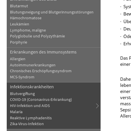
Sys
Blutarmut
Blutungsneigung und Blutgerinnungsstörungen
Bew
Hämochromatose
Übe
Leukämien
Deu
Lymphome, maligne
Öd
Polyglobulie und Polyzythämie
Porphyrie
Erh
Erkrankungen des Immunsystems
Das P
Allergien
einer
Autoimmunerkrankungen
Chronisches Erschöpfungssyndrom
MCS-Syndrom
Daher
leben
Infektionskrankheiten
einer
Blutvergiftung
verst
COVID-19 (Coronavirus-Erkrankung)
masse
HIV-Infektion und AIDS
Sepsi
Malaria
Aller
Reaktive Lymphadenitis
Zika-Virus-Infektion