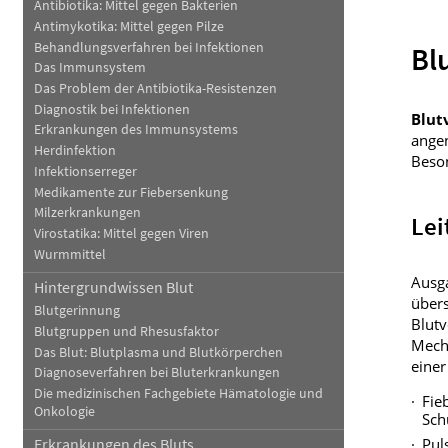
Antibiotika: Mittel gegen Bakterien
Haut, Haare und Nägel
Schmerz- und Schla
Antimykotika: Mittel gegen Pilze
Behandlungsverfahren bei Infektionen
Bl
Psychische Erkrankungen
Frauenkrankheiten
Das Immunsystem
Das Problem der Antibiotika-Resistenzen
Diagnostik bei Infektionen
Blut
Erkrankungen des Immunsystems
ange
Herdinfektion
Beson
Infektionserreger
Medikamente zur Fiebersenkung
Milzerkrankungen
Lei
Virostatika: Mittel gegen Viren
Wurmmittel
Ausga
Hintergrundwissen Blut
übers
Blutgerinnung
Blutv
Blutgruppen und Rhesusfaktor
Mech
Das Blut: Blutplasma und Blutkörperchen
einer
Diagnoseverfahren bei Bluterkrankungen
Die medizinischen Fachgebiete Hämatologie und
Fie
Onkologie
Sch
Pul
Erkrankungen des Bluts