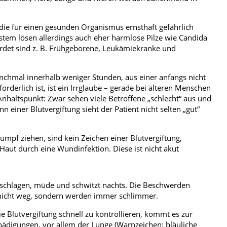
 die für einen gesunden Organismus ernsthaft gefährlich
m lösen allerdings auch eher harmlose Pilze wie Candida
hrdet sind z. B. Frühgeborene, Leukämiekranke und
manchmal innerhalb weniger Stunden, aus einer anfangs nicht
rderlich ist, ist ein Irrglaube – gerade bei älteren Menschen
 Anhaltspunkt: Zwar sehen viele Betroffene „schlecht“ aus und
einer Blutvergiftung sieht der Patient nicht selten „gut“
umpf ziehen, sind kein Zeichen einer Blutvergiftung,
aut durch eine Wundinfektion. Diese ist nicht akut
bgeschlagen, müde und schwitzt nachts. Die Beschwerden
 nicht weg, sondern werden immer schlimmer.
ie Blutvergiftung schnell zu kontrollieren, kommt es zur
hädigungen, vor allem der Lunge (Warnzeichen: bläuliche