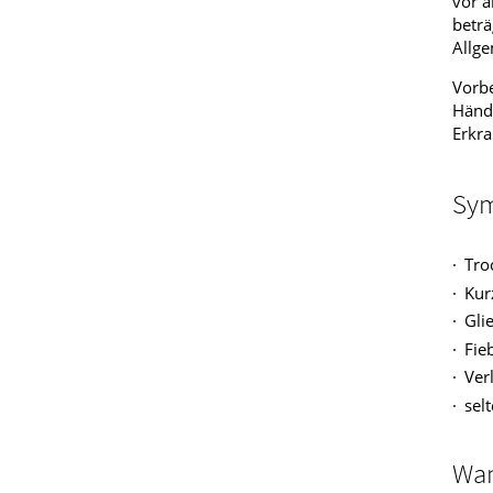
vor a
beträ
Allg
Vorbe
Hände
Erkr
Sym
Tro
Kur
Gli
Fie
Ver
sel
Wan