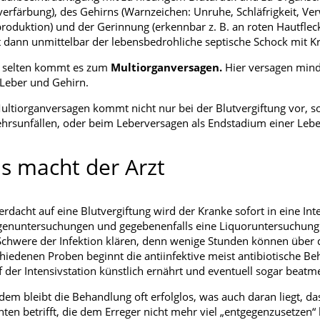
erfärbung), des Gehirns (Warnzeichen: Unruhe, Schläfrigkeit, Ver
roduktion) und der Gerinnung (erkennbar z. B. an roten Hautflecke
 dann unmittelbar der lebensbedrohliche septische Schock mit Kr
t selten kommt es zum
Multiorganversagen.
Hier versagen mind
Leber und Gehirn.
ultiorganversagen kommt nicht nur bei der Blutvergiftung vor, s
hrsunfällen, oder beim Leberversagen als Endstadium einer Lebe
s macht der Arzt
erdacht auf eine Blutvergiftung wird der Kranke sofort in eine Inte
enuntersuchungen und gegebenenfalls eine Liquoruntersuchung (
chwere der Infektion klären, denn wenige Stunden können über
hiedenen Proben beginnt die antiinfektive meist antibiotische Be
f der Intensivstation künstlich ernährt und eventuell sogar beat
dem bleibt die Behandlung oft erfolglos, was auch daran liegt, d
nten betrifft, die dem Erreger nicht mehr viel „entgegenzusetzen“