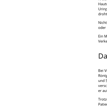
Hautv
Urinp
droht
Nich
oder 
Ein M
Verke
Da
Bei V
Röntg
und S
versc
er au
Trotz
Patie