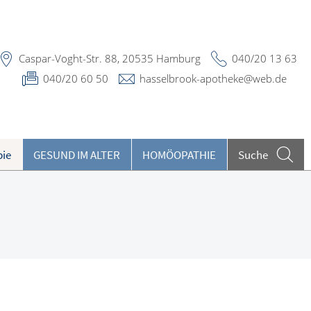
Caspar-Voght-Str. 88, 20535 Hamburg
040/20 13 63
040/20 60 50
hasselbrook-apotheke@web.de
pie
GESUND IM ALTER
HOMÖOPATHIE
Suche
eilpflanzen A-Z
ieren und Harnwege
eratungsclips
rthopädie und Unfallmedizin
undenkartenreservierung
heumatologische Erkrankungen