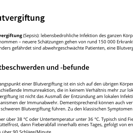
fmedizin
utvergiftung
vergiftung
(Sepsis): lebensbedrohliche Infektion des ganzen Körpe
nommen – neuere Schätzungen gehen von rund 150 000 Erkrankten
ders gefährdet sind abwehrgeschwächte Patienten, eine Blutverg
tbeschwerden und -befunde
ngspunkt einer Blutvergiftung ist ein sich auf den übrigen Körpe
chießende Immunreaktion, die in keinem Verhältnis mehr zur loka
ergiftung ist nicht das Ausmaß der Entzündung am lokalen Infek
anismen der Immunabwehr. Dementsprechend können auch vermein
 schweren Blutvergiftung führen. Zu den klassischen Symptomen e
ber über 38 °C oder Untertemperatur unter 36 °C. Typisch sind Fi
üttelfrost, dann Fieberabfall innerhalb eines Tages, gefolgt von 
s über 90 Schläge/Minute