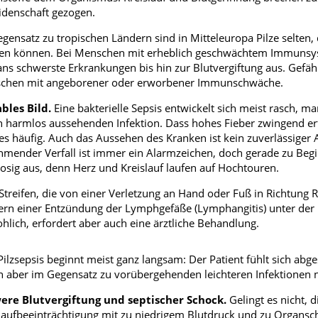
idenschaft gezogen.
gensatz zu tropischen Ländern sind in Mitteleuropa Pilze selten,
en können. Bei Menschen mit erheblich geschwächtem Immunsyste
ans schwerste Erkrankungen bis hin zur Blutvergiftung aus. Gefä
chen mit angeborener oder erworbener Immunschwäche.
bles Bild.
Eine bakterielle Sepsis entwickelt sich meist rasch, 
n harmlos aussehenden Infektion. Dass hohes Fieber zwingend erfo
 es häufig. Auch das Aussehen des Kranken ist kein zuverlässiger
mender Verfall ist immer ein Alarmzeichen, doch gerade zu Beginn 
osig aus, denn Herz und Kreislauf laufen auf Hochtouren.
Streifen, die von einer Verletzung an Hand oder Fuß in Richtung R
rn einer Entzündung der Lymphgefäße (Lymphangitis) unter der H
hlich, erfordert aber auch eine ärztliche Behandlung.
Pilzsepsis beginnt meist ganz langsam: Der Patient fühlt sich a
 aber im Gegensatz zu vorübergehenden leichteren Infektionen
ere Blutvergiftung und septischer Schock.
Gelingt es nicht, d
laufbeeinträchtigung mit zu niedrigem Blutdruck und zu Organsc