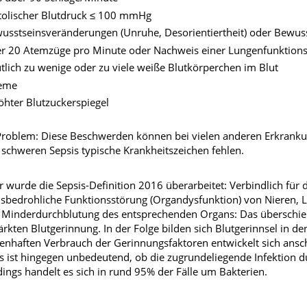
tolischer Blutdruck ≤ 100 mmHg
usstseinsveränderungen (Unruhe, Desorientiertheit) oder Bewus
r 20 Atemzüge pro Minute oder Nachweis einer Lungenfunktion
tlich zu wenige oder zu viele weiße Blutkörperchen im Blut
eme
öhter Blutzuckerspiegel
roblem: Diese Beschwerden können bei vielen anderen Erkrankun
 schweren Sepsis typische Krankheitszeichen fehlen.
 wurde die Sepsis-Definition 2016 überarbeitet: Verbindlich für 
sbedrohliche Funktionsstörung (Organdysfunktion) von Nieren, Lu
 Minderdurchblutung des entsprechenden Organs: Das überschieß
ärkten Blutgerinnung. In der Folge bilden sich Blutgerinnsel in 
nhaften Verbrauch der Gerinnungsfaktoren entwickelt sich anschl
s ist hingegen unbedeutend, ob die zugrundeliegende Infektion dur
dings handelt es sich in rund 95% der Fälle um Bakterien.