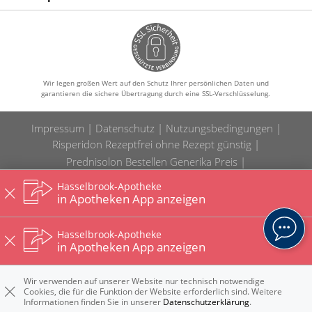
Wir legen großen Wert auf den Schutz Ihrer persönlichen Daten und
garantieren die sichere Übertragung durch eine SSL-Verschlüsselung.
Impressum
Datenschutz
Nutzungsbedingungen
Risperidon Rezeptfrei ohne Rezept günstig
Prednisolon Bestellen Generika Preis
Naltrexon Rezeptfrei Preis Deutschland
Hasselbrook-Apotheke
Salbutamol Kaufen Apotheke online
in Apotheken App anzeigen
Imiquimod Rezeptfrei Generika online
Bupropion Kaufen online ohne Rezept
Hasselbrook-Apotheke
in Apotheken App anzeigen
Misoprostol Bestellen online Preis
Dutasterid Bestellen Deutschland online
Wir verwenden auf unserer Website nur technisch notwendige
Tretinoin Bestellen Preis Apotheke
Cookies, die für die Funktion der Website erforderlich sind. Weitere
Ozempic Kaufen Apotheke Deutschland
Informationen finden Sie in unserer
Datenschutzerklärung
.