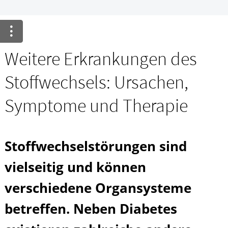
Krankheiten & Therapie
GESUND IM ALTER
Weitere Erkrankungen des
HOMÖOPATHIE
Stoffwechsels: Ursachen,
Symptome und Therapie
Stoffwechselstörungen sind
vielseitig und können
verschiedene Organsysteme
betreffen. Neben Diabetes