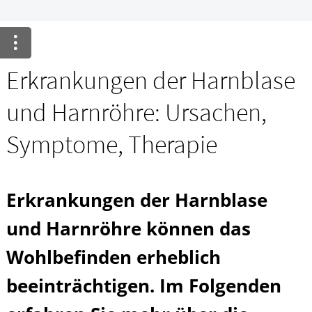
Krankheiten & Therapie
GESUND IM ALTER
Erkrankungen der Harnblase
HOMÖOPATHIE
und Harnröhre: Ursachen,
Symptome, Therapie
Erkrankungen der Harnblase
und Harnröhre können das
Wohlbefinden erheblich
beeinträchtigen. Im Folgenden