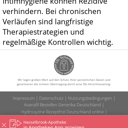
Intimhygiene können Rezidive
verhindern. Bei chronischen
Verläufen sind langfristige
Therapiestrategien und
regelmäßige Kontrollen wichtig.
Wir legen großen Wert auf den Schutz Ihrer persönlichen Daten und
garantieren die sichere Übertragung durch eine SSL-Verschlüsselung.
Impressum
Datenschutz
Nutzungsbedingungen
Avanafil Bestellen Generika Deutschland
Hydroxyzine Rezeptfrei Deutschland online
Ivermectin Kaufen günstig Apotheke
Hasselbrook-Apotheke
Enclomiphene Kaufen Apotheke Generika
in Apotheken App anzeigen