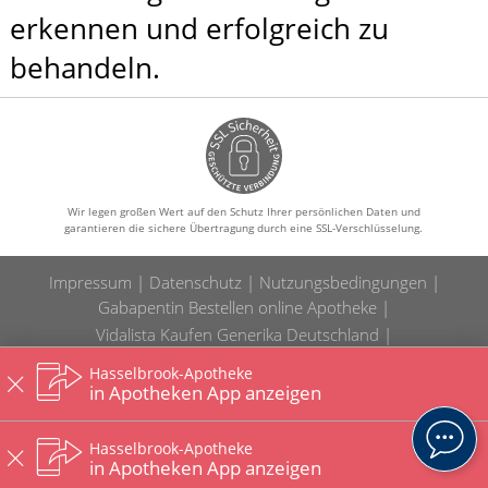
erkennen und erfolgreich zu
behandeln.
Wir legen großen Wert auf den Schutz Ihrer persönlichen Daten und
garantieren die sichere Übertragung durch eine SSL-Verschlüsselung.
Impressum
Datenschutz
Nutzungsbedingungen
Gabapentin Bestellen online Apotheke
Vidalista Kaufen Generika Deutschland
Semaglutid Kaufen günstig Deutschland
Hasselbrook-Apotheke
Ivermectin Kaufen günstig Apotheke
in Apotheken App anzeigen
Tretinoin Bestellen Preis Apotheke
Misoprostol Bestellen online Preis
Hasselbrook-Apotheke
in Apotheken App anzeigen
Ozempic Kaufen Apotheke Deutschland