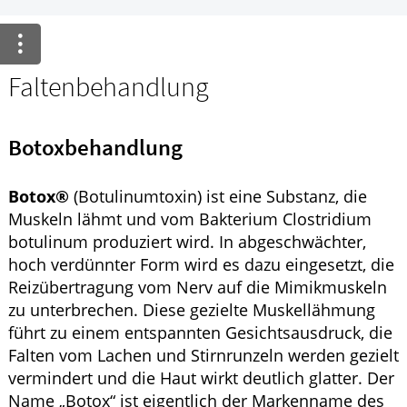
Ratgeber
Krankheiten & Therapie
Faltenbehandlung
GESUND IM ALTER
Botoxbehandlung
HOMÖOPATHIE
Botox®
(Botulinumtoxin) ist eine Substanz, die
Muskeln lähmt und vom Bakterium Clostridium
botulinum produziert wird. In abgeschwächter,
hoch verdünnter Form wird es dazu eingesetzt, die
Reizübertragung vom Nerv auf die Mimikmuskeln
zu unterbrechen. Diese gezielte Muskellähmung
führt zu einem entspannten Gesichtsausdruck, die
Falten vom Lachen und Stirnrunzeln werden gezielt
vermindert und die Haut wirkt deutlich glatter. Der
Name „Botox“ ist eigentlich der Markenname des