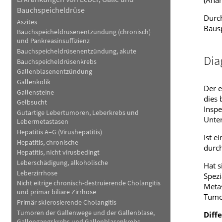
(Anäm
Bauchspeicheldrüse
Durch
Aszites
Baus
Bauchspeicheldrüsenentzündung (chronisch)
und Pankreasinsuffizienz
Bauchspeicheldrüsenentzündung, akute
Dia
Bauchspeicheldrüsenkrebs
Gallenblasenentzündung
Gallenkolik
Der e
Gallensteine
dies 
Gelbsucht
Insp
Gutartige Lebertumoren, Leberkrebs und
Unte
Lebermetastasen
Hepatitis A–G (Virushepatitis)
Ist e
Hepatitis, chronische
durch
Hepatitis, nicht virusbedingt
Leberschädigung, alkoholische
Hat s
Leberzirrhose
Spezi
Nicht eitrige chronisch-destruierende Cholangitis
Metas
und primär biliäre Zirrhose
Tumor
Primär sklerosierende Cholangitis
Tumoren der Gallenwege und der Gallenblase,
Diff
Gallengangskrebs und Gallenblasenkrebs