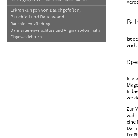
Verda
Erkrankungen von Bauchgefäßen,
Bauchfell und Bauchwand
Beh
Bauchfellentzündung
Darmarterienverschluss und Angina abdominalis
Eingeweidebruch
Ist d
vorh
Ope
In vi
Magen
In be
verkl
Zur W
währ
eine 
Darmt
Ernäh