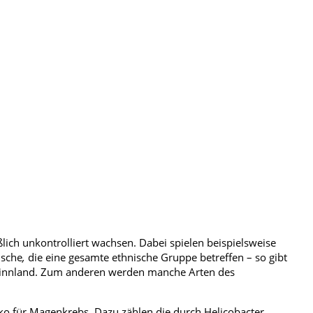
ich unkontrolliert wachsen. Dabei spielen beispielsweise
ische
,
die eine gesamte ethnische Gruppe betreffen – so gibt
 Finnland. Zum anderen werden manche Arten des
o für Magenkrebs. Dazu zählen die durch Helicobacter