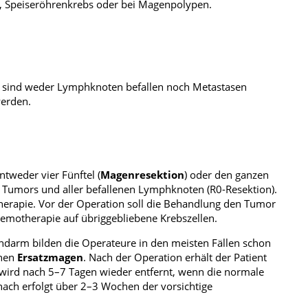
n, Speiseröhrenkrebs oder bei Magenpolypen.
d sind weder Lymphknoten befallen noch Metastasen
werden.
ntweder vier Fünftel (
Magenresektion
) oder den ganzen
es Tumors und aller befallenen Lymphknoten (R0-Resektion).
herapie. Vor der Operation soll die Behandlung den Tumor
hemotherapie auf übriggebliebene Krebszellen.
darm bilden die Operateure in den meisten Fällen schon
inen
Ersatzmagen
. Nach der Operation erhält der Patient
 wird nach 5–7 Tagen wieder entfernt, wenn die normale
anach erfolgt über 2–3 Wochen der vorsichtige