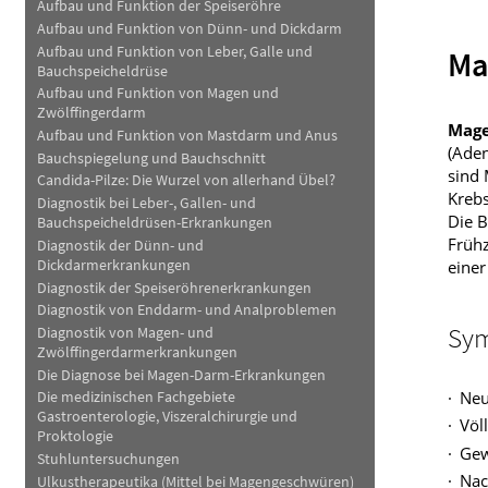
Aufbau und Funktion der Speiseröhre
Haut, Haare und Nägel
Schmerz- und Schla
Aufbau und Funktion von Dünn- und Dickdarm
Aufbau und Funktion von Leber, Galle und
Ma
Bauchspeicheldrüse
Psychische Erkrankungen
Frauenkrankheiten
Aufbau und Funktion von Magen und
Zwölffingerdarm
Mage
Aufbau und Funktion von Mastdarm und Anus
(Aden
Bauchspiegelung und Bauchschnitt
sind 
Candida-Pilze: Die Wurzel von allerhand Übel?
Kreb
Diagnostik bei Leber-, Gallen- und
Die B
Bauchspeicheldrüsen-Erkrankungen
Frühz
Diagnostik der Dünn- und
Dickdarmerkrankungen
einer
Diagnostik der Speiseröhrenerkrankungen
Diagnostik von Enddarm- und Analproblemen
Sym
Diagnostik von Magen- und
Zwölffingerdarmerkrankungen
Die Diagnose bei Magen-Darm-Erkrankungen
Neu
Die medizinischen Fachgebiete
Gastroenterologie, Viszeralchirurgie und
Völ
Proktologie
Gew
Stuhluntersuchungen
Nac
Ulkustherapeutika (Mittel bei Magengeschwüren)