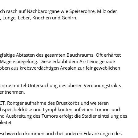
ich rasch auf Nachbarorgane wie Speiseröhre, Milz oder
 Lunge, Leber, Knochen und Gehirn.
rgfältige Abtasten des gesamten Bauchraums. Oft erhärtet
e Magenspiegelung. Diese erlaubt dem Arzt eine genaue
ben aus krebsverdächtigen Arealen zur feingeweblichen
nkontrastmittel-Untersuchung des oberen Verdauungstrakts
u entnehmen.
l, CT, Röntgenaufnahme des Brustkorbs und weiteren
auchspeicheldrüse und Lymphknoten auf einen Tumor- und
nd Ausbreitung des Tumors erfolgt die Stadieneinteilung des
eitet.
Beschwerden kommen auch bei anderen Erkrankungen des