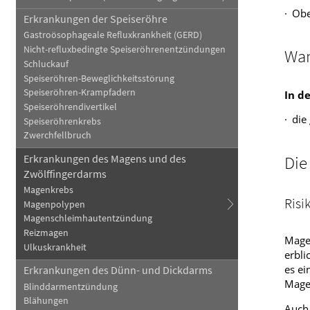
Obe
Erkrankungen der Speiseröhre
Gastroösophageale Refluxkrankheit (GERD)
Nicht-refluxbedingte Speiseröhrenentzündungen
Wan
Schluckauf
Speiseröhren-Beweglichkeitsstörung
Speiseröhren-Krampfadern
In d
Speiseröhrendivertikel
die
Speiseröhrenkrebs
Zwerchfellbruch
Erkrankungen des Magens und des
Die
Zwölffingerdarms
Magenkrebs
Risi
Magenpolypen
Magenschleimhautentzündung
Reizmagen
Magen
Ulkuskrankheit
erbli
es ei
Erkrankungen des Dünn- und Dickdarms
Magen
Blinddarmentzündung
Blähungen
Auch 