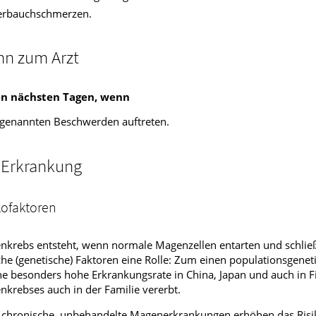
rbauchschmerzen.
n zum Arzt
en nächsten Tagen, wenn
 genannten Beschwerden auftreten.
 Erkrankung
kofaktoren
krebs entsteht, wenn normale Magenzellen entarten und schließl
che (genetische) Faktoren eine Rolle: Zum einen populationsgenet
ne besonders hohe Erkrankungsrate in China, Japan und auch in
krebses auch in der Familie vererbt.
chronische, unbehandelte Magenerkrankungen erhöhen das Risik