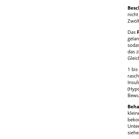
Besc
nicht
Zwölf
Das
gelan
sodas
das z
Gleic
1 bis
rasch
Insul
(Hypo
Bewus
Beha
klein
bekom
Unter
siehe