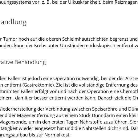
uungssystems vor, z. B. bei der Ulkuskrankheit, beim Reizmage
andlung
er Tumor noch auf die oberen Schleimhautschichten begrenzt un
anden, kann der Krebs unter Umständen endoskopisch entfernt 
rative Behandlung
elen Fällen ist jedoch eine Operation notwendig, bei der der Arzt e
 entfernt (Gastrektomie). Ziel ist die vollständige Entfernung d
stimmten Fällen erfolgt vor und nach der Operation eine Chemot
einern, damit er besser entfernt werden kann. Danach zielt die C
iederherstellung der Verbindung zwischen Speiseröhre und Dünn
end der Magenentfernung aus einem Stück Dünndarm einen kle
Magensonde, um in den ersten Tagen Nährstoffe zuzuführen. Sie
ätigkeit wieder eingesetzt hat und die Nahtstellen dicht sind. D
rungsaufbau bis zur Normalkost.