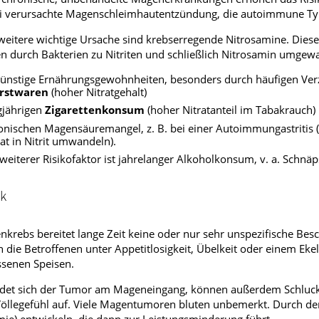
ri verursachte Magenschleimhautentzündung, die autoimmune Ty
weitere wichtige Ursache sind krebserregende Nitrosamine. Die
 durch Bakterien zu Nitriten und schließlich Nitrosamin umgewa
ünstige Ernährungsgewohnheiten, besonders durch häufigen Ve
rstwaren
(hoher Nitratgehalt)
gjährigen
Zigarettenkonsum
(hoher Nitratanteil im Tabakrauch)
onischen Magensäuremangel, z. B. bei einer Autoimmungastritis 
rat in Nitrit umwandeln).
 weiterer Risikofaktor ist jahrelanger Alkoholkonsum, v. a. Schnäp
ik
krebs bereitet lange Zeit keine oder nur sehr unspezifische Bes
n die Betroffenen unter Appetitlosigkeit, Übelkeit oder einem Eke
ssenen Speisen.
ndet sich der Tumor am Mageneingang, können außerdem Schlucks
 Völlegefühl auf. Viele Magentumoren bluten unbemerkt. Durch de