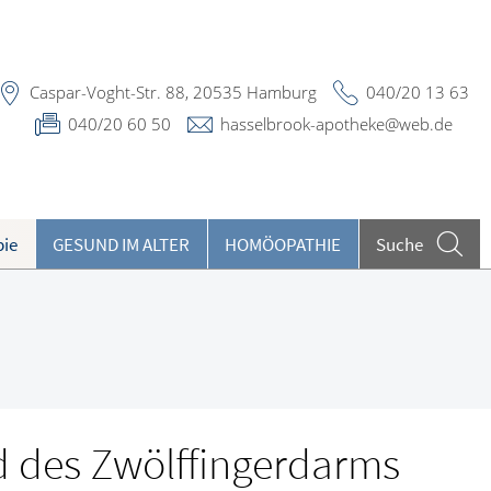
Caspar-Voght-Str. 88, 20535 Hamburg
040/20 13 63
040/20 60 50
hasselbrook-apotheke@web.de
pie
GESUND IM ALTER
HOMÖOPATHIE
Suche
eilpflanzen A-Z
ieren und Harnwege
eratungsclips
rthopädie und Unfallmedizin
undenkartenreservierung
heumatologische Erkrankungen
 des Zwölffingerdarms