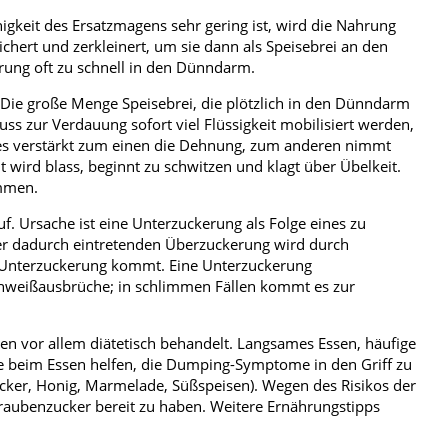
igkeit des Ersatzmagens sehr gering ist, wird die Nahrung
hert und zerkleinert, um sie dann als Speisebrei an den
rung oft zu schnell in den Dünndarm.
 Die große Menge Speisebrei, die plötzlich in den Dünndarm
 zur Verdauung sofort viel Flüssigkeit mobilisiert werden,
ies verstärkt zum einen die Dehnung, zum anderen nimmt
t wird blass, beginnt zu schwitzen und klagt über Übelkeit.
ommen.
f. Ursache ist eine Unterzuckerung als Folge eines zu
Der dadurch eintretenden Überzuckerung wird durch
er Unterzuckerung kommt. Eine Unterzuckerung
chweißausbrüche; in schlimmen Fällen kommt es zur
n vor allem diätetisch behandelt. Langsames Essen, häufige
nke beim Essen helfen, die Dumping-Symptome in den Griff zu
ker, Honig, Marmelade, Süßspeisen). Wegen des Risikos der
aubenzucker bereit zu haben. Weitere Ernährungstipps