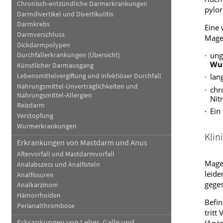
Chronisch-entzündliche Darmerkrankungen
pylo
Darmdivertikel und Divertikulitis
Darmkrebs
Eine 
Darmverschluss
Magen
Dickdarmpolypen
ung
Durchfallerkrankungen (Übersicht)
Wu
Künstlicher Darmausgang
Lebensmittelvergiftung und infektiöser Durchfall
lan
Nahrungsmittel-Unverträglichkeiten und
chr
Nahrungsmittel-Allergien
Nit
Reizdarm
Ein
Verstopfung
Wurmerkrankungen
Klin
Erkrankungen von Mastdarm und Anus
Aftervorfall und Mastdarmvorfall
Magen
Analabszess und Analfisteln
leide
Analfissuren
gege
Analkarzinom
Hämorrhoiden
Befi
Perianalthrombose
tritt
Erkrankungen von Leber, Galle und