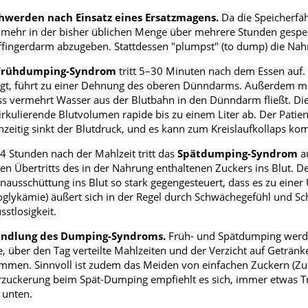
hwerden nach Einsatz eines Ersatzmagens.
Da die Speicherfäh
 mehr in der bisher üblichen Menge über mehrere Stunden gespeic
fingerdarm abzugeben. Stattdessen "plumpst" (to dump) die Nah
Frühdumping-Syndrom
tritt 5–30 Minuten nach dem Essen auf.
gt, führt zu einer Dehnung des oberen Dünndarms. Außerdem muss
s vermehrt Wasser aus der Blutbahn in den Dünndarm fließt. D
irkulierende Blutvolumen rapide bis zu einem Liter ab. Der Patien
hzeitig sinkt der Blutdruck, und es kann zum Kreislaufkollaps k
 4 Stunden nach der Mahlzeit tritt das
Spätdumping-Syndrom
au
en Übertritts des in der Nahrung enthaltenen Zuckers ins Blut. 
inausschüttung ins Blut so stark gegengesteuert, dass es zu ein
glykämie) äußert sich in der Regel durch Schwächegefühl und S
stlosigkeit.
ndlung des Dumping-Syndroms.
Früh- und Spätdumping werde
e, über den Tag verteilte Mahlzeiten und der Verzicht auf Geträ
men. Sinnvoll ist zudem das Meiden von einfachen Zuckern (Zuc
zuckerung beim Spät-Dumping empfiehlt es sich, immer etwas Tr
 unten.