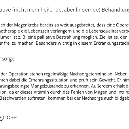
iative (nicht mehr heilende, aber lindernde) Behandlun
ich der Magenkrebs bereits so weit ausgebreitet, dass eine Operati
therapie die Lebenszeit verlängern und die Lebensqualität ver
umor ist z. B. eine palliative Bestrahlung möglich. Ziel ist es, 
r frei zu machen. Besonders wichtig in diesem Erkrankungsstadi
hsorge
der Operation stehen regelmäßige Nachsorgetermine an. Neben d
nten dabei die Ernährungssituation und prüft sein Gewicht. Er n
rungsbedingte Mangelzustände zu erkennen. Außerdem erhält der
tion, da er dieses Vitamin durch das Fehlen von Magen und Intri
 Beschwerden auftreten, kommen bei der Nachsorge auch bildgeb
gnose