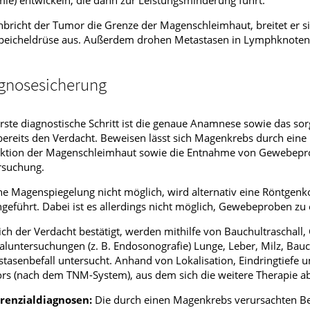
ie) entwickeln, die dann zur Leistungsminderung führt.
bricht der Tumor die Grenze der Magenschleimhaut, breitet er s
peicheldrüse aus. Außerdem drohen Metastasen in Lymphknoten,
gnosesicherung
rste diagnostische Schritt ist die genaue Anamnese sowie das so
bereits den Verdacht. Beweisen lässt sich Magenkrebs durch ein
ektion der Magenschleimhaut sowie die Entnahme von Gewebepro
rsuchung.
ine Magenspiegelung nicht möglich, wird alternativ eine Röntge
geführt. Dabei ist es allerdings nicht möglich, Gewebeproben z
ich der Verdacht bestätigt, werden mithilfe von Bauchultraschal
aluntersuchungen (z. B. Endosonografie) Lunge, Leber, Milz, B
tasenbefall untersucht. Anhand von Lokalisation, Eindringtiefe u
s (nach dem TNM-System), aus dem sich die weitere Therapie abl
erenzialdiagnosen:
Die durch einen Magenkrebs verursachten 