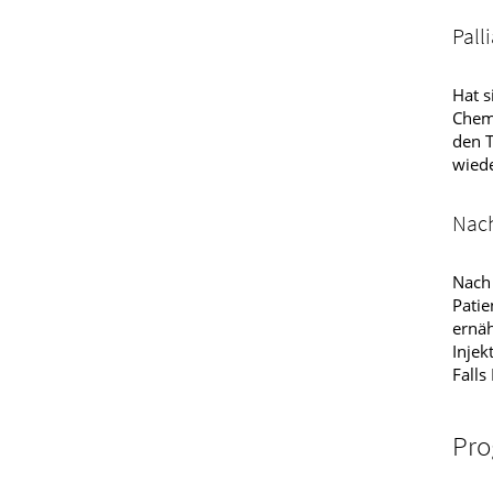
Pall
Hat s
Chemo
den T
wiede
Nac
Nach 
Patie
ernäh
Injek
Falls
Pro