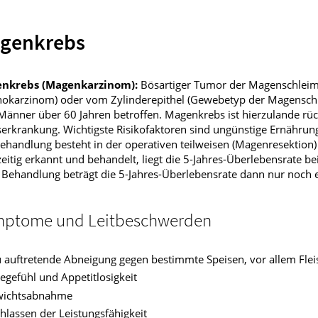
fmedizin
genkrebs
nkrebs (Magenkarzinom):
Bösartiger Tumor der Magenschlei
okarzinom) oder vom Zylinderepithel (Gewebetyp der Magenschl
Männer über 60 Jahren betroffen. Magenkrebs ist hierzulande rüc
serkrankung. Wichtigste Risikofaktoren sind ungünstige Ernähr
ehandlung besteht in der operativen teilweisen (Magenresektion)
eitig erkannt und behandelt, liegt die 5-Jahres-Überlebensrate b
 Behandlung beträgt die 5-Jahres-Überlebensrate dann nur noch
ptome und Leitbeschwerden
 auftretende Abneigung gegen bestimmte Speisen, vor allem Flei
legefühl und Appetitlosigkeit
ichtsabnahme
hlassen der Leistungsfähigkeit