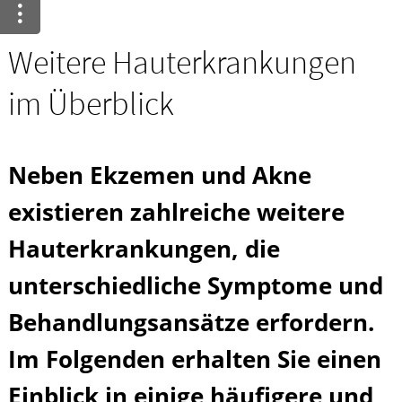
Krankheiten & Therapie
GESUND IM ALTER
Weitere Hauterkrankungen
im Überblick
HOMÖOPATHIE
Neben Ekzemen und Akne
existieren zahlreiche weitere
Hauterkrankungen, die
unterschiedliche Symptome und
Behandlungsansätze erfordern.
Im Folgenden erhalten Sie einen
Einblick in einige häufigere und