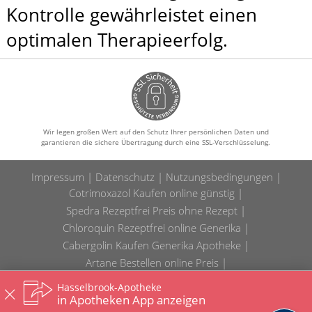
Kontrolle gewährleistet einen
optimalen Therapieerfolg.
Wir legen großen Wert auf den Schutz Ihrer persönlichen Daten und
garantieren die sichere Übertragung durch eine SSL-Verschlüsselung.
Impressum
Datenschutz
Nutzungsbedingungen
Cotrimoxazol Kaufen online günstig
Spedra Rezeptfrei Preis ohne Rezept
Chloroquin Rezeptfrei online Generika
Cabergolin Kaufen Generika Apotheke
Artane Bestellen online Preis
Hydrochlorothiazid Rezeptfrei Deutschland online
Hasselbrook-Apotheke
Samsca Rezeptfrei ohne Rezept Deutschland
in Apotheken App anzeigen